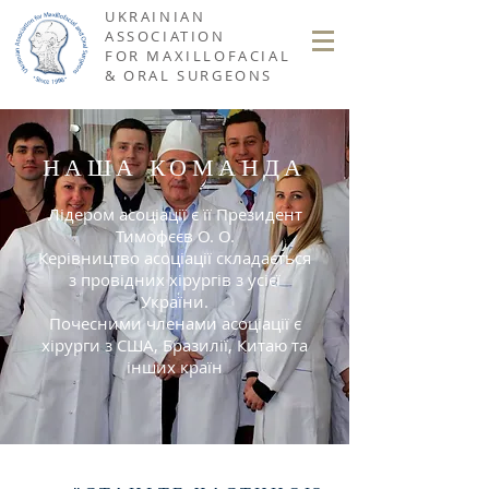
UKRAINIAN
ASSOCIATION
FOR MAXILLOFACIAL
& ORAL SURGEONS
НАША КОМАНДА
Лідером асоціації є її Президент
Тимофєєв О. О.
Керівництво асоціації складається
з провідних хірургів з усієї
України.
Почесними членами асоціації є
хірурги з США, Бразилії, Китаю та
інших країн